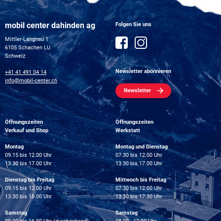
mobil center dahinden ag
Folgen Sie uns
Mittler-Langnau 1
6105 Schachen LU
Schweiz
Newsletter abonnieren
+41 41 491 04 14
info@mobil-center.ch
Newsletter
Öffnungszeiten
Öffnungszeiten
Verkauf und Shop
Werkstatt
Montag
Montag und Dienstag
09.15 bis 12.00 Uhr
07.30 bis 12.00 Uhr
13.30 bis 17.00 Uhr
13.30 bis 17.00 Uhr
Dienstag bis Freitag
Mittwoch bis Freitag
09.15 bis 12.00 Uhr
07.30 bis 12.00 Uhr
13.30 bis 18.00 Uhr
13.30 bis 17.30 Uhr
Samstag
Samstag