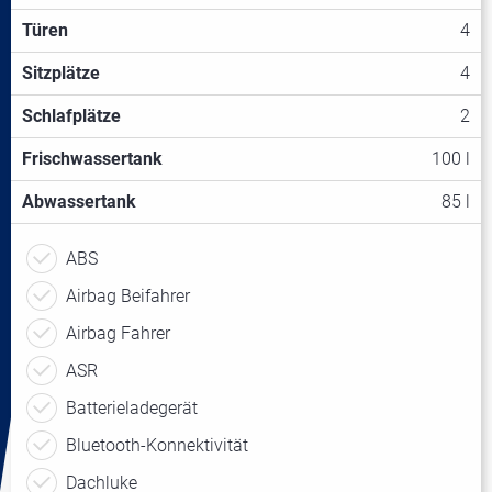
Türen
4
Sitzplätze
4
Schlafplätze
2
Frischwassertank
100 l
Abwassertank
85 l
ABS
Airbag Beifahrer
Airbag Fahrer
ASR
Batterieladegerät
Bluetooth-Konnektivität
Dachluke